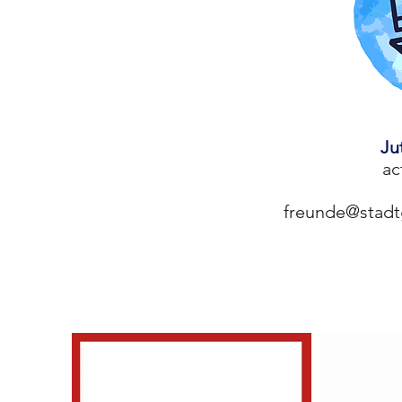
Ju
ac
freunde@stad